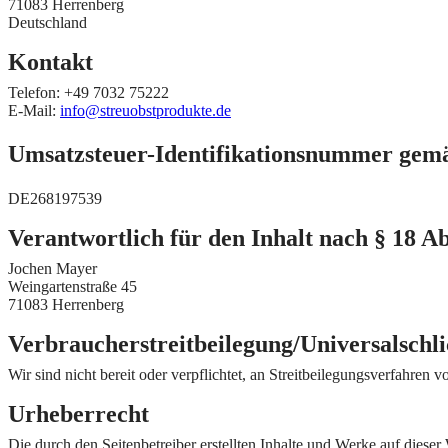
71083 Herrenberg
Deutschland
Kontakt
Telefon: +49 7032 75222
E-Mail:
info@streuobstprodukte.de
Umsatzsteuer-Identifikationsnummer gem
DE268197539
Verantwortlich für den Inhalt nach § 18 A
Jochen Mayer
Weingartenstraße 45
71083 Herrenberg
Verbraucher­streit­beilegung/Universal­schli
Wir sind nicht bereit oder verpflichtet, an Streitbeilegungsverfahren 
Urheberrecht
Die durch den Seitenbetreiber erstellten Inhalte und Werke auf diese