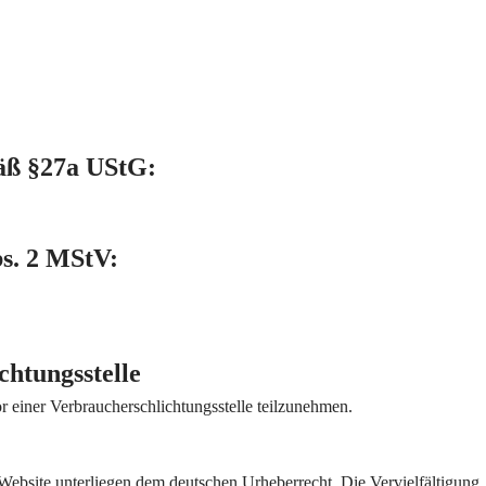
äß §27a UStG:
bs. 2 MStV:
chtungs­stelle
vor einer Verbraucherschlichtungsstelle teilzunehmen.
r Website unterliegen dem deutschen Urheberrecht. Die Vervielfältigung