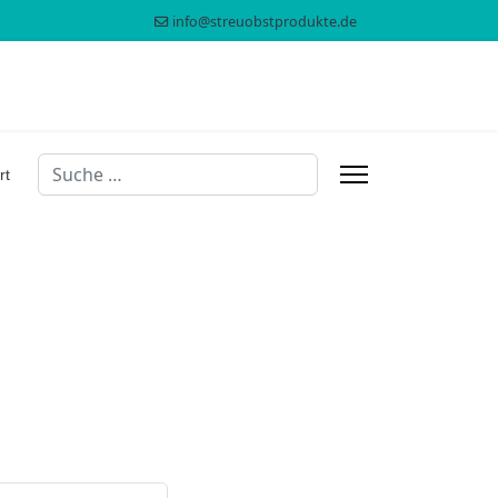
info@streuobstprodukte.de
Suchen
rt