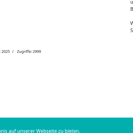
u
B
W
S
t 2025
Zugriffe: 2999
sttag Mönchberg
Copyright ©
nis auf unserer Webseite zu bieten.