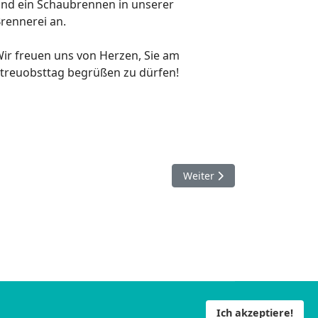
nd ein Schaubrennen in
unserer
rennerei an.
ir freuen uns von Herzen, Sie am
treuobsttag begrüßen zu dürfen!
Nächster Beitrag: Die Kirsch
Weiter
 2026 Heimatbrennerei. Alle Rechte vorbehalten.
Ich akzeptiere!