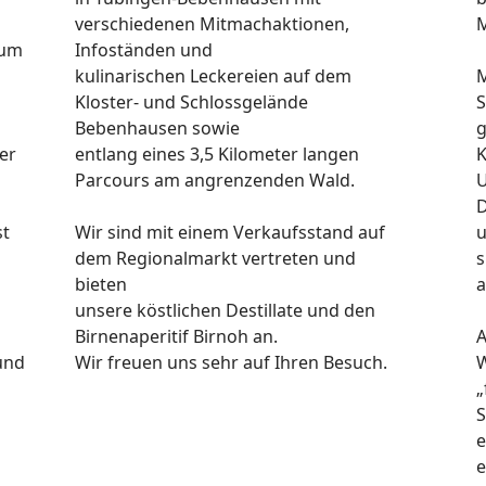
verschiedenen Mitmachaktionen,
M
zum
Infoständen und
kulinarischen Leckereien auf dem
M
Kloster- und Schlossgelände
S
Bebenhausen sowie
g
er
entlang eines 3,5 Kilometer langen
K
Parcours am angrenzenden Wald.
U
D
st
Wir sind mit einem Verkaufsstand auf
u
dem Regionalmarkt vertreten und
s
bieten
a
unsere köstlichen Destillate und den
Birnenaperitif Birnoh an.
A
und
Wir freuen uns sehr auf Ihren Besuch.
W
„
S
e
e